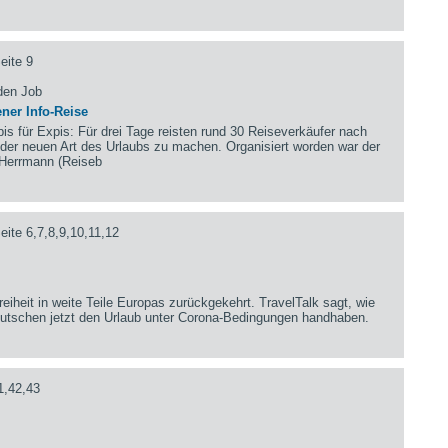
eite 9
den Job
ner Info-Reise
pis für Expis: Für drei Tage reisten rund 30 Reiseverkäufer nach
n der neuen Art des Urlaubs zu machen. Organisiert worden war der
 Herrmann (Reiseb
ite 6,7,8,9,10,11,12
reiheit in weite Teile Europas zurückgekehrt. TravelTalk sagt, wie
Deutschen jetzt den Urlaub unter Corona-Bedingungen handhaben.
1,42,43