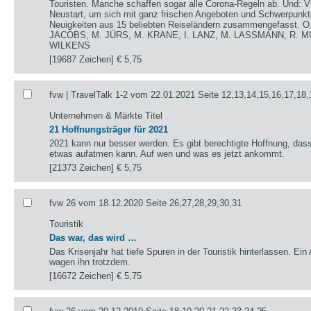
Touristen. Manche schaffen sogar alle Corona-Regeln ab. Und: V
Neustart, um sich mit ganz frischen Angeboten und Schwerpunkte
Neuigkeiten aus 15 beliebten Reiseländern zusammengefasst.
JACOBS, M. JÜRS, M. KRANE, I. LANZ, M. LASSMANN, R. M
WILKENS
[19687 Zeichen]
€ 5,75
fvw | TravelTalk 1-2 vom 22.01.2021 Seite 12,13,14,15,16,17,18,
Unternehmen & Märkte Titel
21 Hoffnungsträger für 2021
2021 kann nur besser werden. Es gibt berechtigte Hoffnung, das
etwas aufatmen kann. Auf wen und was es jetzt ankommt.
[21373 Zeichen]
€ 5,75
fvw 26 vom 18.12.2020 Seite 26,27,28,29,30,31
Touristik
Das war, das wird …
Das Krisenjahr hat tiefe Spuren in der Touristik hinterlassen. Ein
wagen ihn trotzdem.
[16672 Zeichen]
€ 5,75