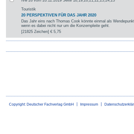
fvw 26 vom 20.12.2019 Seite 18,19,20,21,22,23,24,25
Touristik
20 PERSPEKTIVEN FÜR DAS JAHR 2020
Das Jahr eins nach Thomas Cook könnte einmal als Wendepunkt 
wenn es dabei nicht nur um die Konzernpleite geht.
[21825 Zeichen]
€ 5,75
Copyright: Deutscher Fachverlag GmbH
Impressum
Datenschutzerklä