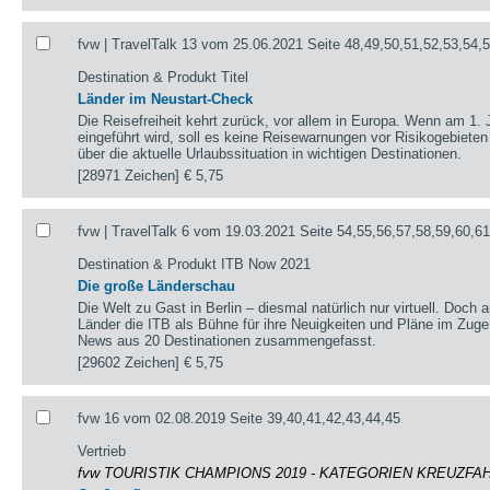
fvw | TravelTalk 13 vom 25.06.2021 Seite 48,49,50,51,52,53,54,
Destination & Produkt Titel
Länder im Neustart-Check
Die Reisefreiheit kehrt zurück, vor allem in Europa. Wenn am 1. 
eingeführt wird, soll es keine Reisewarnungen vor Risikogebieten
über die aktuelle Urlaubssituation in wichtigen Destinationen.
[28971 Zeichen]
€ 5,75
fvw | TravelTalk 6 vom 19.03.2021 Seite 54,55,56,57,58,59,60,6
Destination & Produkt ITB Now 2021
Die große Länderschau
Die Welt zu Gast in Berlin – diesmal natürlich nur virtuell. Doch 
Länder die ITB als Bühne für ihre Neuigkeiten und Pläne im Zug
News aus 20 Destinationen zusammengefasst.
[29602 Zeichen]
€ 5,75
fvw 16 vom 02.08.2019 Seite 39,40,41,42,43,44,45
Vertrieb
fvw TOURISTIK CHAMPIONS 2019 - KATEGORIEN KREUZFA