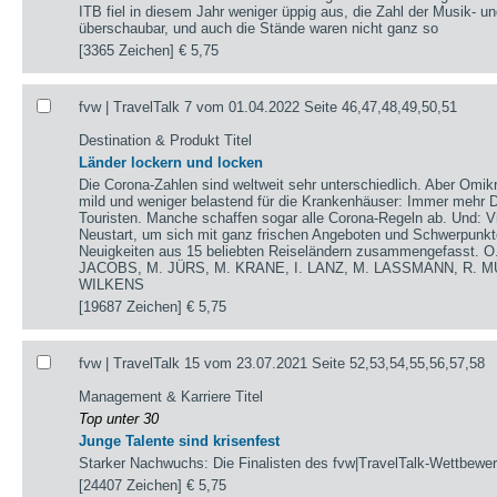
ITB fiel in diesem Jahr weniger üppig aus, die Zahl der Musik- u
überschaubar, und auch die Stände waren nicht ganz so
[3365 Zeichen]
€ 5,75
fvw | TravelTalk 7 vom 01.04.2022 Seite 46,47,48,49,50,51
Destination & Produkt Titel
Länder lockern und locken
Die Corona-Zahlen sind weltweit sehr unterschiedlich. Aber Omikr
mild und weniger belastend für die Krankenhäuser: Immer mehr De
Touristen. Manche schaffen sogar alle Corona-Regeln ab. Und: V
Neustart, um sich mit ganz frischen Angeboten und Schwerpunkte
Neuigkeiten aus 15 beliebten Reiseländern zusammengefasst.
JACOBS, M. JÜRS, M. KRANE, I. LANZ, M. LASSMANN, R. M
WILKENS
[19687 Zeichen]
€ 5,75
fvw | TravelTalk 15 vom 23.07.2021 Seite 52,53,54,55,56,57,58
Management & Karriere Titel
Top unter 30
Junge Talente sind krisenfest
Starker Nachwuchs: Die Finalisten des fvw|TravelTalk-Wettbewerb
[24407 Zeichen]
€ 5,75