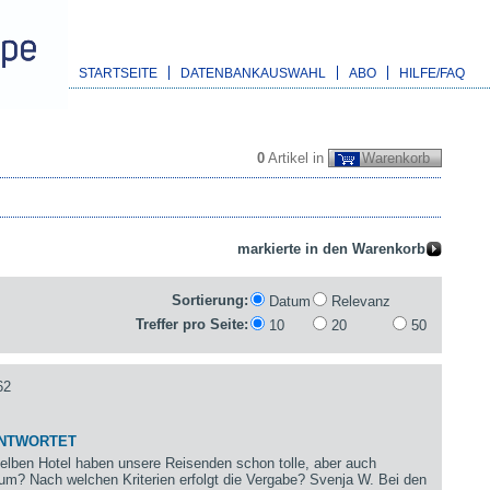
STARTSEITE
DATENBANKAUSWAHL
ABO
HILFE/FAQ
0
Artikel in
Warenkorb
Sortierung:
Datum
Relevanz
Treffer pro Seite:
10
20
50
62
ANTWORTET
lben Hotel haben unsere Reisenden schon tolle, aber auch
 Nach welchen Kriterien erfolgt die Vergabe? Svenja W. Bei den