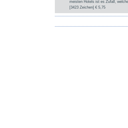
meisten Hotels ist es Zufall, wel
[3423 Zeichen]
€ 5,75