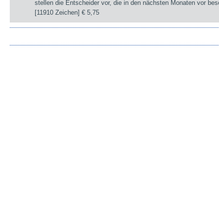
stellen die Entscheider vor, die in den nächsten Monaten vor be
[11910 Zeichen]
€ 5,75