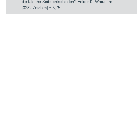
die falsche Seite entschieden? Helder K. Warum m
[3282 Zeichen]
€ 5,75