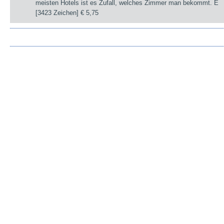
meisten Hotels ist es Zufall, welches Zimmer man bekommt. E
[3423 Zeichen]
€ 5,75