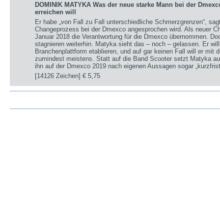
DOMINIK MATYKA Was der neue starke Mann bei der Dmexco 
erreichen will
Er habe „von Fall zu Fall unterschiedliche Schmerzgrenzen“, sa
Changeprozess bei der Dmexco angesprochen wird. Als neuer Chi
Januar 2018 die Verantwortung für die Dmexco übernommen. Doc
stagnieren weiterhin. Matyka sieht das – noch – gelassen. Er wil
Branchenplattform etablieren, und auf gar keinen Fall will er mi
zumindest meistens. Statt auf die Band Scooter setzt Matyka au
ihn auf der Dmexco 2019 nach eigenen Aussagen sogar „kurzfrist
[14126 Zeichen]
€ 5,75