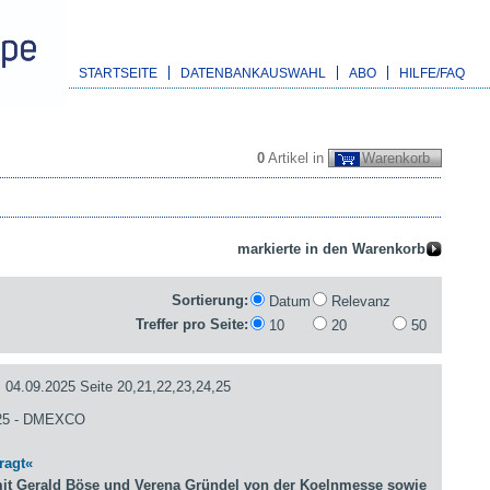
STARTSEITE
DATENBANKAUSWAHL
ABO
HILFE/FAQ
0
Artikel in
Warenkorb
Sortierung:
Datum
Relevanz
Treffer pro Seite:
10
20
50
09.2025 Seite 20,21,22,23,24,25
5 - DMEXCO
ragt«
it Gerald Böse und Verena Gründel von der Koelnmesse sowie