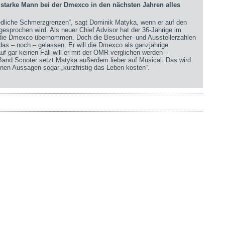
arke Mann bei der Dmexco in den nächsten Jahren alles
iedliche Schmerzgrenzen“, sagt Dominik Matyka, wenn er auf den
sprochen wird. Als neuer Chief Advisor hat der 36-Jährige im
 die Dmexco übernommen. Doch die Besucher- und Ausstellerzahlen
 das – noch – gelassen. Er will die Dmexco als ganzjährige
uf gar keinen Fall will er mit der OMR verglichen werden –
 Band Scooter setzt Matyka außerdem lieber auf Musical. Das wird
nen Aussagen sogar „kurzfristig das Leben kosten“.