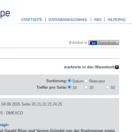
STARTSEITE
DATENBANKAUSWAHL
ABO
HILFE/FAQ
0
Artikel in
Warenkorb
Sortierung:
Datum
Relevanz
Treffer pro Seite:
10
20
50
09.2025 Seite 20,21,22,23,24,25
5 - DMEXCO
ragt«
it Gerald Böse und Verena Gründel von der Koelnmesse sowie