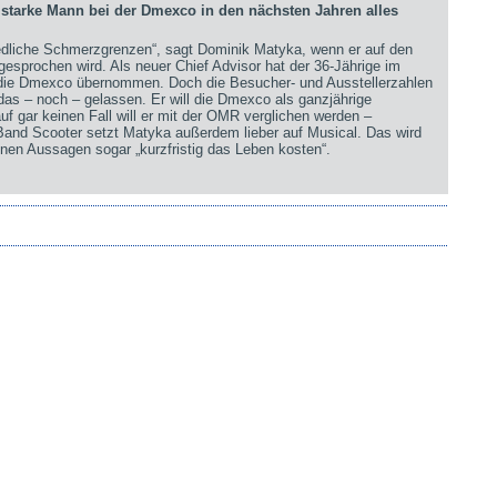
arke Mann bei der Dmexco in den nächsten Jahren alles
iedliche Schmerzgrenzen“, sagt Dominik Matyka, wenn er auf den
sprochen wird. Als neuer Chief Advisor hat der 36-Jährige im
 die Dmexco übernommen. Doch die Besucher- und Ausstellerzahlen
 das – noch – gelassen. Er will die Dmexco als ganzjährige
uf gar keinen Fall will er mit der OMR verglichen werden –
 Band Scooter setzt Matyka außerdem lieber auf Musical. Das wird
nen Aussagen sogar „kurzfristig das Leben kosten“.