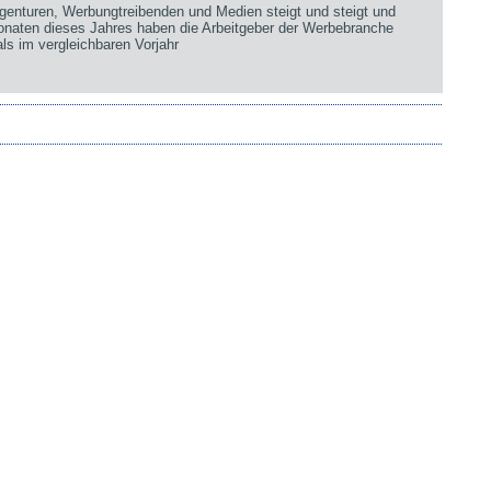
genturen, Werbungtreibenden und Medien steigt und steigt und
Monaten dieses Jahres haben die Arbeitgeber der Werbebranche
ls im vergleichbaren Vorjahr