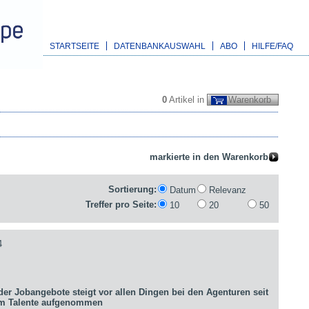
STARTSEITE
DATENBANKAUSWAHL
ABO
HILFE/FAQ
0
Artikel in
Warenkorb
Sortierung:
Datum
Relevanz
Treffer pro Seite:
10
20
50
4
er Jobangebote steigt vor allen Dingen bei den Agenturen seit
um Talente aufgenommen