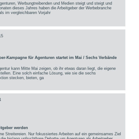
genturen, Werbungtreibenden und Medien steigt und steigt und
Monaten dieses Jahres haben die Arbeitgeber der Werbebranche
ls im vergleichbaren Vorjahr
15
ber-Kampagne für Agenturen startet im Mai / Sechs Verbände
entur kann Mitte Mai zeigen, ob ihr etwas daran liegt, die eigene
stellen. Eine solch einfache Lösung, wie sie die sechs
ktion stecken, bieten, ga
4
itgeber werden
ine Streitereien. Nur fokussiertes Arbeiten auf ein gemeinsames Ziel
l, die bislang unfruchtbare Debatte um Agenturen als Arbeitgeber