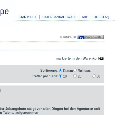
STARTSEITE
DATENBANKAUSWAHL
ABO
HILFE/FAQ
0
Artikel in
Warenkorb
Sortierung:
Datum
Relevanz
Treffer pro Seite:
10
20
50
4
er Jobangebote steigt vor allen Dingen bei den Agenturen seit
um Talente aufgenommen