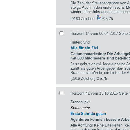
Die Zahl der Stellenangebote von A
steigt. Auch in den ersten sechs 
wieder mehr Jobs ausgeschrieben a
[9160 Zeichen]
€ 5,75
Horizont 14 vom 06.04.2017 Seite 
Hintergrund
Alle für ein Ziel
Gattungsmarketing: Die Arbeitge
mit 600 Mitgliedern sind beteiligt
Jetzt geht’s drum! Jede einzelne Ag
Zunft als guten Arbeitgeber dar- zu
Branchenverbände, die hinter der A
[2916 Zeichen]
€ 5,75
Horizont 41 vom 13.10.2016 Seite 
Standpunkt
Kommentar
Erste Schritte getan
Agenturen könnten bessere Arbe
Alle Achtung! Keine Eitelkeiten, ke
hin – in diesem Fall ist es das Zie