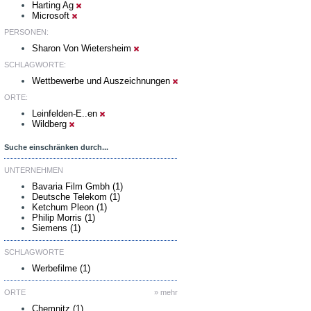
Harting Ag
Microsoft
PERSONEN:
Sharon Von Wietersheim
SCHLAGWORTE:
Wettbewerbe und Auszeichnungen
ORTE:
Leinfelden-E..en
Wildberg
Suche einschränken durch...
UNTERNEHMEN
Bavaria Film Gmbh (1)
Deutsche Telekom (1)
Ketchum Pleon (1)
Philip Morris (1)
Siemens (1)
SCHLAGWORTE
Werbefilme (1)
ORTE
» mehr
Chemnitz (1)