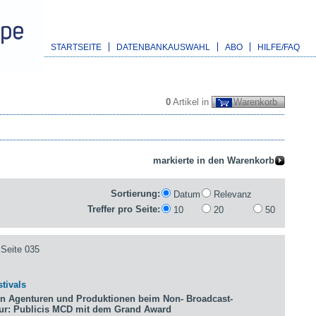
STARTSEITE
DATENBANKAUSWAHL
ABO
HILFE/FAQ
0
Artikel in
Warenkorb
Sortierung:
Datum
Relevanz
Treffer pro Seite:
10
20
50
Seite 035
tivals
n Agenturen und Produktionen beim Non- Broadcast-
tur: Publicis MCD mit dem Grand Award