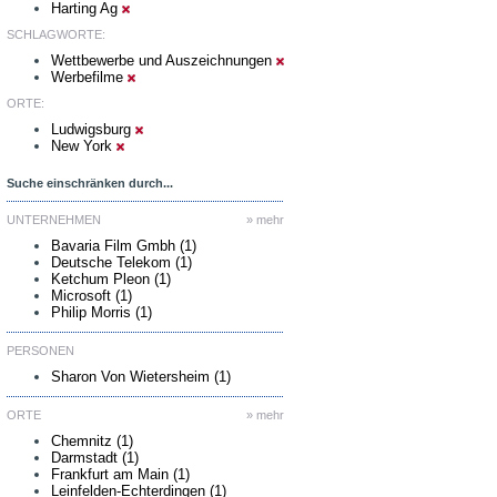
Harting Ag
SCHLAGWORTE:
Wettbewerbe und Auszeichnungen
Werbefilme
ORTE:
Ludwigsburg
New York
Suche einschränken durch...
UNTERNEHMEN
» mehr
Bavaria Film Gmbh (1)
Deutsche Telekom (1)
Ketchum Pleon (1)
Microsoft (1)
Philip Morris (1)
PERSONEN
Sharon Von Wietersheim (1)
ORTE
» mehr
Chemnitz (1)
Darmstadt (1)
Frankfurt am Main (1)
Leinfelden-Echterdingen (1)