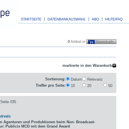
STARTSEITE
DATENBANKAUSWAHL
ABO
HILFE/FAQ
0
Artikel in
Warenkorb
Sortierung:
Datum
Relevanz
Treffer pro Seite:
10
20
50
Seite 035
tivals
n Agenturen und Produktionen beim Non- Broadcast-
tur: Publicis MCD mit dem Grand Award