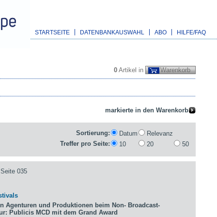
STARTSEITE
DATENBANKAUSWAHL
ABO
HILFE/FAQ
0
Artikel in
Warenkorb
Sortierung:
Datum
Relevanz
Treffer pro Seite:
10
20
50
Seite 035
tivals
n Agenturen und Produktionen beim Non- Broadcast-
tur: Publicis MCD mit dem Grand Award