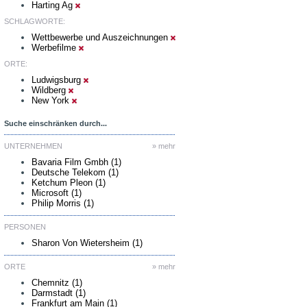
Harting Ag
SCHLAGWORTE:
Wettbewerbe und Auszeichnungen
Werbefilme
ORTE:
Ludwigsburg
Wildberg
New York
Suche einschränken durch...
UNTERNEHMEN
» mehr
Bavaria Film Gmbh (1)
Deutsche Telekom (1)
Ketchum Pleon (1)
Microsoft (1)
Philip Morris (1)
PERSONEN
Sharon Von Wietersheim (1)
ORTE
» mehr
Chemnitz (1)
Darmstadt (1)
Frankfurt am Main (1)