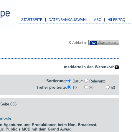
STARTSEITE
DATENBANKAUSWAHL
ABO
HILFE/FAQ
0
Artikel in
Warenkorb
Sortierung:
Datum
Relevanz
Treffer pro Seite:
10
20
50
Seite 035
tivals
n Agenturen und Produktionen beim Non- Broadcast-
tur: Publicis MCD mit dem Grand Award