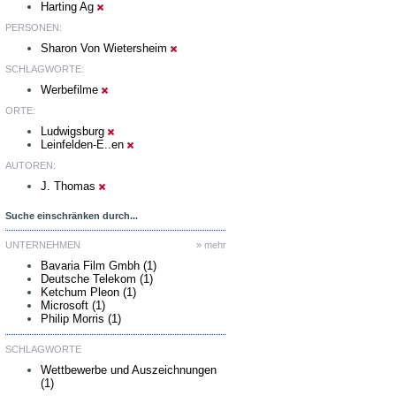
Harting Ag
PERSONEN:
Sharon Von Wietersheim
SCHLAGWORTE:
Werbefilme
ORTE:
Ludwigsburg
Leinfelden-E..en
AUTOREN:
J. Thomas
Suche einschränken durch...
UNTERNEHMEN
» mehr
Bavaria Film Gmbh (1)
Deutsche Telekom (1)
Ketchum Pleon (1)
Microsoft (1)
Philip Morris (1)
SCHLAGWORTE
Wettbewerbe und Auszeichnungen
(1)