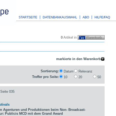
STARTSEITE
DATENBANKAUSWAHL
ABO
HILFE/FAQ
0
Artikel in
Warenkorb
Sortierung:
Datum
Relevanz
Treffer pro Seite:
10
20
50
Seite 035
tivals
n Agenturen und Produktionen beim Non- Broadcast-
tur: Publicis MCD mit dem Grand Award