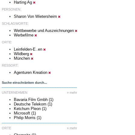
Harting Ag
PERSONEN:
Sharon Von Wietersheim
SCHLAGWORTE:
Wettbewerbe und Auszeichnungen
Werbefilme
ORTE:
Leinfelden-E..en
Wildberg
München
RESSORT:
Agenturen Kreation
Suche einschränken durch...
UNTERNEHMEN
» mehr
Bavaria Film Gmbh (1)
Deutsche Telekom (1)
Ketchum Pleon (1)
Microsoft (1)
Philip Morris (1)
ORTE
» mehr