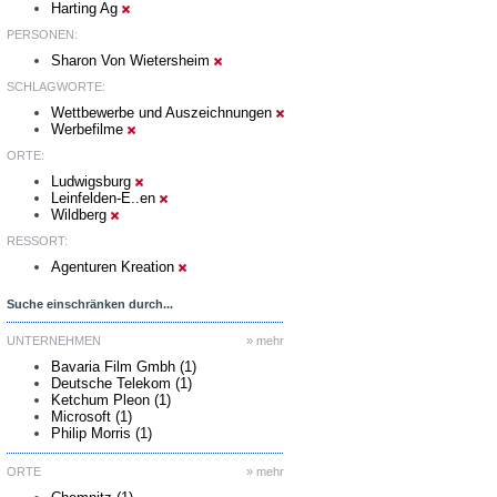
Harting Ag
PERSONEN:
Sharon Von Wietersheim
SCHLAGWORTE:
Wettbewerbe und Auszeichnungen
Werbefilme
ORTE:
Ludwigsburg
Leinfelden-E..en
Wildberg
RESSORT:
Agenturen Kreation
Suche einschränken durch...
UNTERNEHMEN
» mehr
Bavaria Film Gmbh (1)
Deutsche Telekom (1)
Ketchum Pleon (1)
Microsoft (1)
Philip Morris (1)
ORTE
» mehr