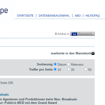
STARTSEITE
DATENBANKAUSWAHL
ABO
HILFE/FAQ
0
Artikel in
Warenkorb
Sortierung:
Datum
Relevanz
Treffer pro Seite:
10
20
50
Seite 035
tivals
n Agenturen und Produktionen beim Non- Broadcast-
tur: Publicis MCD mit dem Grand Award