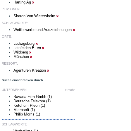
Harting Ag
PERSONEN:
Sharon Von Wietersheim
SCHLAGWORTE:
Wettbewerbe und Auszeichnungen
ORTE:
Ludwigsburg
Leinfelden-E..en
Wildberg
München
RESSORT:
Agenturen Kreation
Suche einschränken durch...
UNTERNEHMEN
» mehr
Bavaria Film Gmbh (1)
Deutsche Telekom (1)
Ketchum Pleon (1)
Microsoft (1)
Philip Morris (1)
SCHLAGWORTE