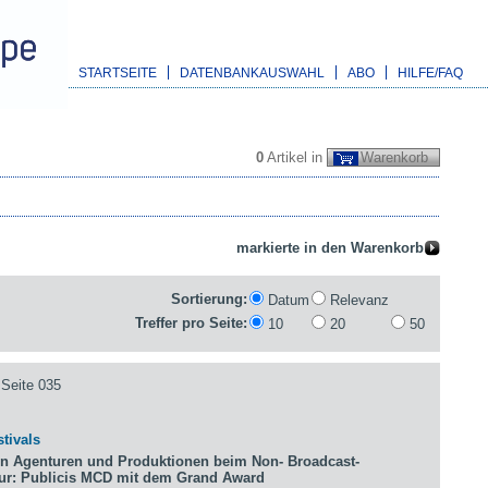
STARTSEITE
DATENBANKAUSWAHL
ABO
HILFE/FAQ
0
Artikel in
Warenkorb
Sortierung:
Datum
Relevanz
Treffer pro Seite:
10
20
50
Seite 035
tivals
n Agenturen und Produktionen beim Non- Broadcast-
tur: Publicis MCD mit dem Grand Award