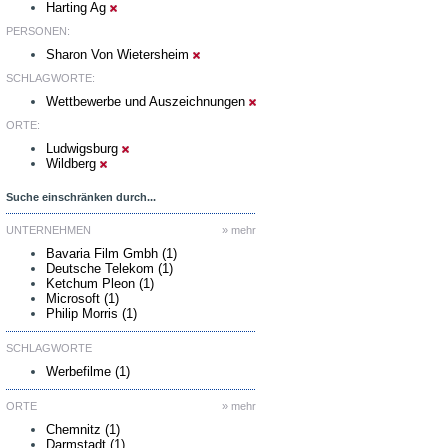
Harting Ag
PERSONEN:
Sharon Von Wietersheim
SCHLAGWORTE:
Wettbewerbe und Auszeichnungen
ORTE:
Ludwigsburg
Wildberg
Suche einschränken durch...
UNTERNEHMEN
» mehr
Bavaria Film Gmbh (1)
Deutsche Telekom (1)
Ketchum Pleon (1)
Microsoft (1)
Philip Morris (1)
SCHLAGWORTE
Werbefilme (1)
ORTE
» mehr
Chemnitz (1)
Darmstadt (1)