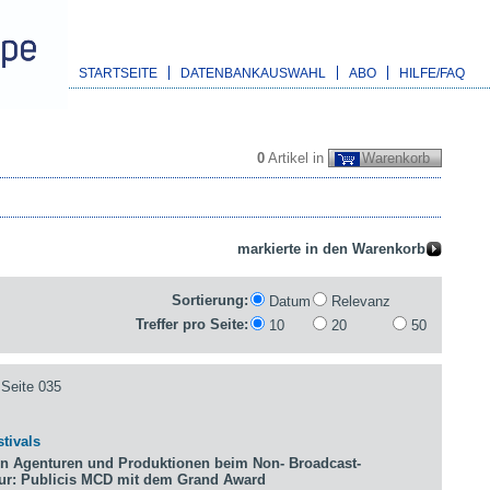
STARTSEITE
DATENBANKAUSWAHL
ABO
HILFE/FAQ
0
Artikel in
Warenkorb
Sortierung:
Datum
Relevanz
Treffer pro Seite:
10
20
50
Seite 035
tivals
n Agenturen und Produktionen beim Non- Broadcast-
tur: Publicis MCD mit dem Grand Award