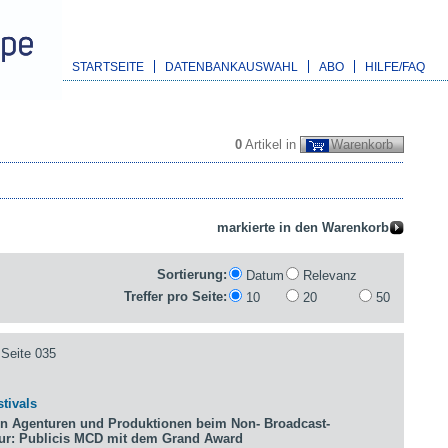
STARTSEITE
DATENBANKAUSWAHL
ABO
HILFE/FAQ
0
Artikel in
Warenkorb
Sortierung:
Datum
Relevanz
Treffer pro Seite:
10
20
50
Seite 035
tivals
n Agenturen und Produktionen beim Non- Broadcast-
tur: Publicis MCD mit dem Grand Award