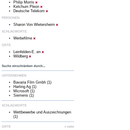
Philip Morris
Ketchum Pleon
Deutsche Telekom
PERSONEN:
Sharon Von Wietersheim
SCHLAGWORTE:
Werbefilme
ORTE:
Leinfelden-E..en
Wildberg
Suche einschränken durch...
UNTERNEHMEN
Bavaria Film Gmbh (1)
Harting Ag (1)
Microsoft (1)
Siemens (1)
SCHLAGWORTE
Wettbewerbe und Auszeichnungen
(1)
ORTE
» mehr