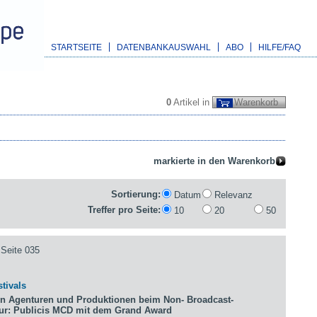
STARTSEITE
DATENBANKAUSWAHL
ABO
HILFE/FAQ
0
Artikel in
Warenkorb
Sortierung:
Datum
Relevanz
Treffer pro Seite:
10
20
50
Seite 035
tivals
n Agenturen und Produktionen beim Non- Broadcast-
tur: Publicis MCD mit dem Grand Award