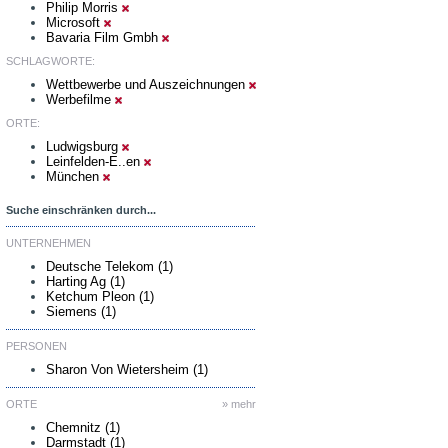
Philip Morris
Microsoft
Bavaria Film Gmbh
SCHLAGWORTE:
Wettbewerbe und Auszeichnungen
Werbefilme
ORTE:
Ludwigsburg
Leinfelden-E..en
München
Suche einschränken durch...
UNTERNEHMEN
Deutsche Telekom (1)
Harting Ag (1)
Ketchum Pleon (1)
Siemens (1)
PERSONEN
Sharon Von Wietersheim (1)
ORTE
» mehr
Chemnitz (1)
Darmstadt (1)