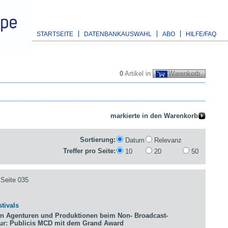
STARTSEITE
DATENBANKAUSWAHL
ABO
HILFE/FAQ
0
Artikel in
Warenkorb
Sortierung:
Datum
Relevanz
Treffer pro Seite:
10
20
50
Seite 035
tivals
n Agenturen und Produktionen beim Non- Broadcast-
tur: Publicis MCD mit dem Grand Award