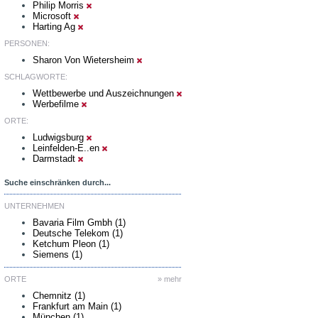
Philip Morris
Microsoft
Harting Ag
PERSONEN:
Sharon Von Wietersheim
SCHLAGWORTE:
Wettbewerbe und Auszeichnungen
Werbefilme
ORTE:
Ludwigsburg
Leinfelden-E..en
Darmstadt
Suche einschränken durch...
UNTERNEHMEN
Bavaria Film Gmbh (1)
Deutsche Telekom (1)
Ketchum Pleon (1)
Siemens (1)
ORTE
» mehr
Chemnitz (1)
Frankfurt am Main (1)
München (1)