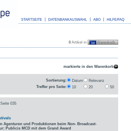
STARTSEITE
DATENBANKAUSWAHL
ABO
HILFE/FAQ
0
Artikel in
Warenkorb
Sortierung:
Datum
Relevanz
Treffer pro Seite:
10
20
50
Seite 035
tivals
n Agenturen und Produktionen beim Non- Broadcast-
tur: Publicis MCD mit dem Grand Award