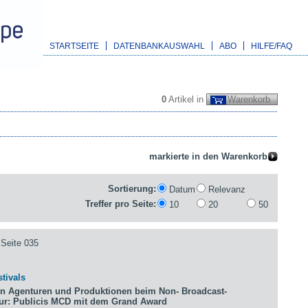
STARTSEITE
DATENBANKAUSWAHL
ABO
HILFE/FAQ
0
Artikel in
Warenkorb
Sortierung:
Datum
Relevanz
Treffer pro Seite:
10
20
50
Seite 035
tivals
n Agenturen und Produktionen beim Non- Broadcast-
tur: Publicis MCD mit dem Grand Award