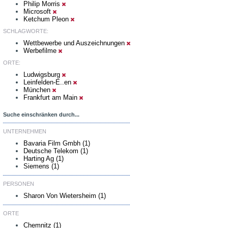
Philip Morris
Microsoft
Ketchum Pleon
SCHLAGWORTE:
Wettbewerbe und Auszeichnungen
Werbefilme
ORTE:
Ludwigsburg
Leinfelden-E..en
München
Frankfurt am Main
Suche einschränken durch...
UNTERNEHMEN
Bavaria Film Gmbh (1)
Deutsche Telekom (1)
Harting Ag (1)
Siemens (1)
PERSONEN
Sharon Von Wietersheim (1)
ORTE
Chemnitz (1)