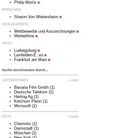
Philip Morris
PERSONEN:
Sharon Von Wietersheim
SCHLAGWORTE:
Wettbewerbe und Auszeichnungen
Werbefilme
ORTE:
Ludwigsburg
Leinfelden-E..en
Frankfurt am Main
Suche einschränken durch...
UNTERNEHMEN
» mehr
Bavaria Film Gmbh (1)
Deutsche Telekom (1)
Harting Ag (1)
Ketchum Pleon (1)
Microsoft (1)
ORTE
» mehr
Chemnitz (1)
Darmstadt (1)
München (1)
New York (1)