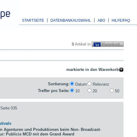
STARTSEITE
DATENBANKAUSWAHL
ABO
HILFE/FAQ
0
Artikel in
Warenkorb
Sortierung:
Datum
Relevanz
Treffer pro Seite:
10
20
50
Seite 035
tivals
n Agenturen und Produktionen beim Non- Broadcast-
tur: Publicis MCD mit dem Grand Award