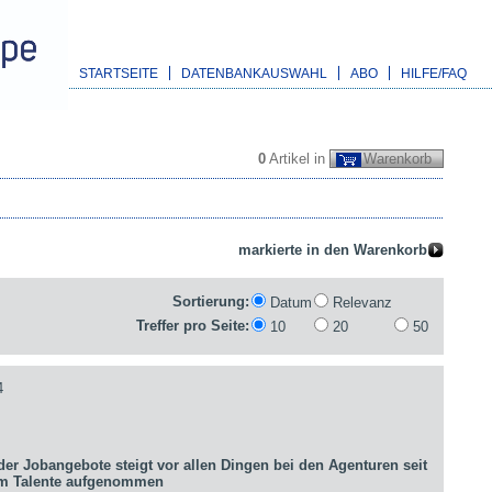
STARTSEITE
DATENBANKAUSWAHL
ABO
HILFE/FAQ
0
Artikel in
Warenkorb
Sortierung:
Datum
Relevanz
Treffer pro Seite:
10
20
50
4
er Jobangebote steigt vor allen Dingen bei den Agenturen seit
um Talente aufgenommen