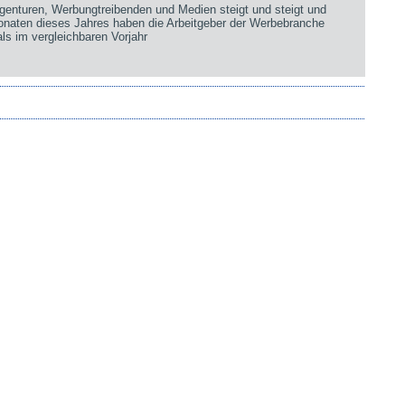
genturen, Werbungtreibenden und Medien steigt und steigt und
Monaten dieses Jahres haben die Arbeitgeber der Werbebranche
ls im vergleichbaren Vorjahr