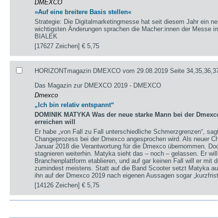
DMEXCO
»Auf eine breitere Basis stellen«
Strategie: Die Digitalmarketingmesse hat seit diesem Jahr ein 
wichtigsten Änderungen sprachen die Macher:innen der Messe
BIALEK
[17627 Zeichen]
€ 5,75
HORIZONTmagazin DMEXCO vom 29.08.2019 Seite 34,35,36,3
Das Magazin zur DMEXCO 2019 - DMEXCO
Dmexco
„Ich bin relativ entspannt“
DOMINIK MATYKA Was der neue starke Mann bei der Dmexco 
erreichen will
Er habe „von Fall zu Fall unterschiedliche Schmerzgrenzen“, sa
Changeprozess bei der Dmexco angesprochen wird. Als neuer Chi
Januar 2018 die Verantwortung für die Dmexco übernommen. Doc
stagnieren weiterhin. Matyka sieht das – noch – gelassen. Er wil
Branchenplattform etablieren, und auf gar keinen Fall will er mi
zumindest meistens. Statt auf die Band Scooter setzt Matyka au
ihn auf der Dmexco 2019 nach eigenen Aussagen sogar „kurzfrist
[14126 Zeichen]
€ 5,75