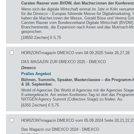
Carsten Rasner vom BVDW, den Macher:innen der Konferen
Wenn sich die digitale Wirtschaft einmal im Jahr in Köln versamme
für die Dmexco – Europas führende Messe für Digitalmarketing.
haben die Macher:innen der Messe, Gerald Böse und Verena Gr
Carsten Rasner vom Bundesverband Digitale Wirtschaft (BVDW), 
Branchentrends, die Expansion nach Asien und das Mutmach-Mot
gesprochen.
[18650 Zeichen]
€ 5,75
HORIZONTmagazin DMEXCO vom 04.09.2025 Seite 26,27,28
DAS MAGAZIN ZUR DMEXCO 2025 - DMEXCO
Dmexco
Pralles Angebot
Bühnen, Summits, Speaker, Masterclasses – die Programm-H
& 18. September.
World of Agencies Die World of Agencies mit der Agencies Stage u
8 untergebracht. Am ersten Konferenz-Tag ist dort das Program
NXTGEN Agency Summit (Collective Stage) zu finden. Au
[6355 Zeichen]
€ 5,75
HORIZONTmagazin DMEXCO vom 05.09.2024 Seite 20,21,22,23
Das Magazin zur DMEXCO 2024 - DMEXCO