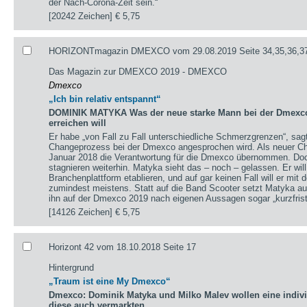
der Nach-Corona-Zeit sein.“
[20242 Zeichen]
€ 5,75
HORIZONTmagazin DMEXCO vom 29.08.2019 Seite 34,35,36,3
Das Magazin zur DMEXCO 2019 - DMEXCO
Dmexco
„Ich bin relativ entspannt“
DOMINIK MATYKA Was der neue starke Mann bei der Dmexco 
erreichen will
Er habe „von Fall zu Fall unterschiedliche Schmerzgrenzen“, sa
Changeprozess bei der Dmexco angesprochen wird. Als neuer Chi
Januar 2018 die Verantwortung für die Dmexco übernommen. Doc
stagnieren weiterhin. Matyka sieht das – noch – gelassen. Er wil
Branchenplattform etablieren, und auf gar keinen Fall will er mi
zumindest meistens. Statt auf die Band Scooter setzt Matyka au
ihn auf der Dmexco 2019 nach eigenen Aussagen sogar „kurzfrist
[14126 Zeichen]
€ 5,75
Horizont 42 vom 18.10.2018 Seite 17
Hintergrund
„Traum ist eine My Dmexco“
Dmexco: Dominik Matyka und Milko Malev wollen eine individ
diese auch vermarkten