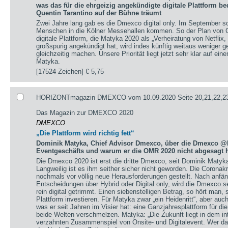
was das für die ehrgeizig angekündigte digitale Plattform b
Quentin Tarantino auf der Bühne träumt
Zwei Jahre lang gab es die Dmexco digital only. Im September s
Menschen in die Kölner Messehallen kommen. So der Plan von C
digitale Plattform, die Matyka 2020 als „Verheiratung von Netflix
großspurig angekündigt hat, wird indes künftig weitaus weniger g
gleichzeitig machen. Unsere Priorität liegt jetzt sehr klar auf ei
Matyka.
[17524 Zeichen]
€ 5,75
HORIZONTmagazin DMEXCO vom 10.09.2020 Seite 20,21,22,23
Das Magazin zur DMEXCO 2020
DMEXCO
„Die Plattform wird richtig fett“
Dominik Matyka, Chief Advisor Dmexco, über die Dmexco @
Eventgeschäfts und warum er die OMR 2020 nicht abgesagt h
Die Dmexco 2020 ist erst die dritte Dmexco, seit Dominik Matyk
Langweilig ist es ihm seither sicher nicht geworden. Die Coronak
nochmals vor völlig neue Herausforderungen gestellt. Nach anfä
Entscheidungen über Hybrid oder Digital only, wird die Dmexco s
rein digital getrimmt. Einen siebenstelligen Betrag, so hört man,
Plattform investieren. Für Matyka zwar „ein Heidenritt“, aber auc
was er seit Jahren im Visier hat: eine Ganzjahresplattform für die 
beide Welten verschmelzen. Matyka: „Die Zukunft liegt in dem int
verzahnten Zusammenspiel von Onsite- und Digitalevent. Wer da