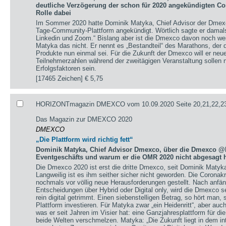
deutliche Verzögerung der schon für 2020 angekündigten Co
Rolle dabei
Im Sommer 2020 hatte Dominik Matyka, Chief Advisor der Dmexc
Tage-Community-Plattform angekündigt. Wörtlich sagte er damals: 
Linkedin und Zoom.“ Bislang aber ist die Dmexco davon noch weit 
Matyka das nicht. Er nennt es „Bestandteil“ des Marathons, der d
Produkte nun einmal sei. Für die Zukunft der Dmexco will er neue
Teilnehmerzahlen während der zweitägigen Veranstaltung sollen 
Erfolgsfaktoren sein.
[17465 Zeichen]
€ 5,75
HORIZONTmagazin DMEXCO vom 10.09.2020 Seite 20,21,22,23
Das Magazin zur DMEXCO 2020
DMEXCO
„Die Plattform wird richtig fett“
Dominik Matyka, Chief Advisor Dmexco, über die Dmexco @
Eventgeschäfts und warum er die OMR 2020 nicht abgesagt h
Die Dmexco 2020 ist erst die dritte Dmexco, seit Dominik Matyk
Langweilig ist es ihm seither sicher nicht geworden. Die Coronak
nochmals vor völlig neue Herausforderungen gestellt. Nach anfä
Entscheidungen über Hybrid oder Digital only, wird die Dmexco s
rein digital getrimmt. Einen siebenstelligen Betrag, so hört man,
Plattform investieren. Für Matyka zwar „ein Heidenritt“, aber auc
was er seit Jahren im Visier hat: eine Ganzjahresplattform für die 
beide Welten verschmelzen. Matyka: „Die Zukunft liegt in dem int