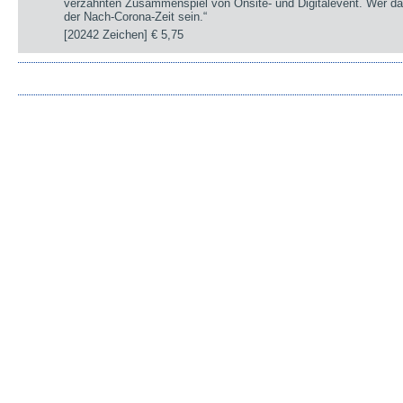
verzahnten Zusammenspiel von Onsite- und Digitalevent. Wer da
der Nach-Corona-Zeit sein.“
[20242 Zeichen]
€ 5,75