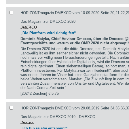
HORIZONTmagazin DMEXCO vom 10.09.2020 Seite 20,21,22,23
Das Magazin zur DMEXCO 2020
DMEXCO
„Die Plattform wird richtig fett“
Dominik Matyka, Chief Advisor Dmexco, über die Dmexco @
Eventgeschäfts und warum er die OMR 2020 nicht abgesagt h
Die Dmexco 2020 ist erst die dritte Dmexco, seit Dominik Matyk
Langweilig ist es ihm seither sicher nicht geworden. Die Coronak
nochmals vor völlig neue Herausforderungen gestellt. Nach anfä
Entscheidungen über Hybrid oder Digital only, wird die Dmexco s
rein digital getrimmt. Einen siebenstelligen Betrag, so hört man,
Plattform investieren. Für Matyka zwar „ein Heidenritt“, aber auc
was er seit Jahren im Visier hat: eine Ganzjahresplattform für die 
beide Welten verschmelzen. Matyka: „Die Zukunft liegt in dem int
verzahnten Zusammenspiel von Onsite- und Digitalevent. Wer da
der Nach-Corona-Zeit sein.“
[20242 Zeichen]
€ 5,75
HORIZONTmagazin DMEXCO vom 29.08.2019 Seite 34,35,36,3
Das Magazin zur DMEXCO 2019 - DMEXCO
Dmexco
„Ich bin relativ entspannt“