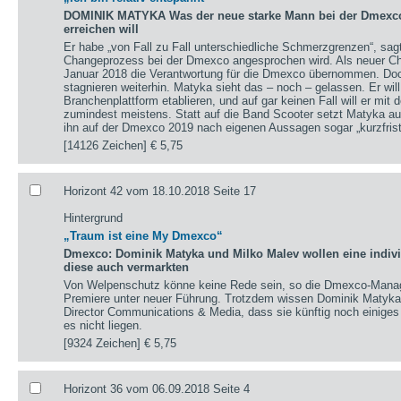
DOMINIK MATYKA Was der neue starke Mann bei der Dmexco 
erreichen will
Er habe „von Fall zu Fall unterschiedliche Schmerzgrenzen“, sa
Changeprozess bei der Dmexco angesprochen wird. Als neuer Chi
Januar 2018 die Verantwortung für die Dmexco übernommen. Doc
stagnieren weiterhin. Matyka sieht das – noch – gelassen. Er wil
Branchenplattform etablieren, und auf gar keinen Fall will er mi
zumindest meistens. Statt auf die Band Scooter setzt Matyka au
ihn auf der Dmexco 2019 nach eigenen Aussagen sogar „kurzfrist
[14126 Zeichen]
€ 5,75
Horizont 42 vom 18.10.2018 Seite 17
Hintergrund
„Traum ist eine My Dmexco“
Dmexco: Dominik Matyka und Milko Malev wollen eine individ
diese auch vermarkten
Von Welpenschutz könne keine Rede sein, so die Dmexco-Manag
Premiere unter neuer Führung. Trotzdem wissen Dominik Matyka,
Director Communications & Media, dass sie künftig noch einiges
es nicht liegen.
[9324 Zeichen]
€ 5,75
Horizont 36 vom 06.09.2018 Seite 4