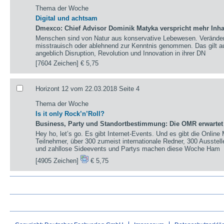
Thema der Woche
Digital und achtsam
Dmexco: Chief Advisor Dominik Matyka verspricht mehr Inhal
Menschen sind von Natur aus konservative Lebewesen. Verände
misstrauisch oder ablehnend zur Kenntnis genommen. Das gilt au
angeblich Disruption, Revolution und Innovation in ihrer DN
[7604 Zeichen]
€ 5,75
Horizont 12 vom 22.03.2018 Seite 4
Thema der Woche
Is it only Rock’n’Roll?
Business, Party und Standortbestimmung: Die OMR erwartet
Hey ho, let’s go. Es gibt Internet-Events. Und es gibt die Onlin
Teilnehmer, über 300 zumeist internationale Redner, 300 Ausstel
und zahllose Sideevents und Partys machen diese Woche Ham
[4905 Zeichen]
€ 5,75