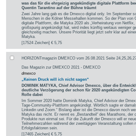
was das für die ehrgeizig angekündigte digitale Plattform b
Quentin Tarantino auf der Bühne träumt
Zwei Jahre lang gab es die Dmexco digital only. Im September s
Menschen in die Kölner Messehallen kommen. So der Plan von C
digitale Plattform, die Matyka 2020 als „Verheiratung von Netflix
großspurig angekündigt hat, wird indes künftig weitaus weniger g
gleichzeitig machen. Unsere Priorität liegt jetzt sehr klar auf ei
Matyka.
[17524 Zeichen]
€ 5,75
HORIZONTmagazin DMEXCO vom 26.08.2021 Seite 24,25,26,2
Das Magazin zur DMEXCO 2021 - DMEXCO
dmexco
„Keinen Druck will ich nicht sagen“
DOMINIK MATYKA, Chief Advisor Dmexco, über die Entwick
deutliche Verzögerung der schon für 2020 angekündigten Co
Rolle dabei
Im Sommer 2020 hatte Dominik Matyka, Chief Advisor der Dmexc
Tage-Community-Plattform angekündigt. Wörtlich sagte er damals: 
Linkedin und Zoom.“ Bislang aber ist die Dmexco davon noch weit 
Matyka das nicht. Er nennt es „Bestandteil“ des Marathons, der d
Produkte nun einmal sei. Für die Zukunft der Dmexco will er neue
Teilnehmerzahlen während der zweitägigen Veranstaltung sollen 
Erfolgsfaktoren sein.
[17465 Zeichen]
€ 5,75