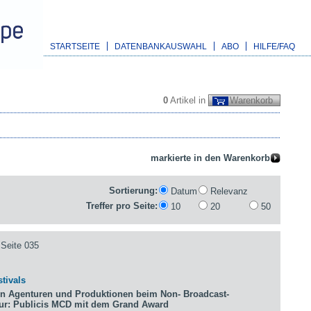
STARTSEITE
DATENBANKAUSWAHL
ABO
HILFE/FAQ
0
Artikel in
Warenkorb
Sortierung:
Datum
Relevanz
Treffer pro Seite:
10
20
50
Seite 035
tivals
n Agenturen und Produktionen beim Non- Broadcast-
tur: Publicis MCD mit dem Grand Award