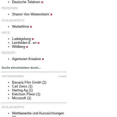
Deutsche Telekom
PERSONEN:
Sharon Von Wietersheim
SCHLAGWORTE:
Werbefilme
ORTE:
Ludwigsburg
Leinfelden-E..en
Wildberg
RESSORT:
Agenturen Kreation
Suche einschränken durch...
UNTERNEHMEN
» mehr
Bavaria Film Gmbh (1)
Carl Zeiss (1)
Harting Ag (1)
Ketchum Pleon (1)
Microsoft (1)
SCHLAGWORTE
Wettbewerbe und Auszeichnungen