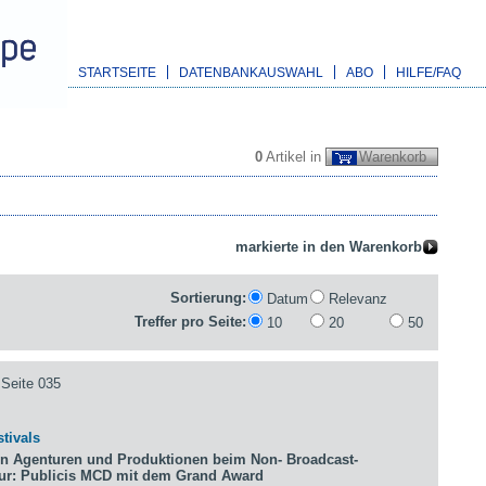
STARTSEITE
DATENBANKAUSWAHL
ABO
HILFE/FAQ
0
Artikel in
Warenkorb
Sortierung:
Datum
Relevanz
Treffer pro Seite:
10
20
50
Seite 035
tivals
n Agenturen und Produktionen beim Non- Broadcast-
tur: Publicis MCD mit dem Grand Award