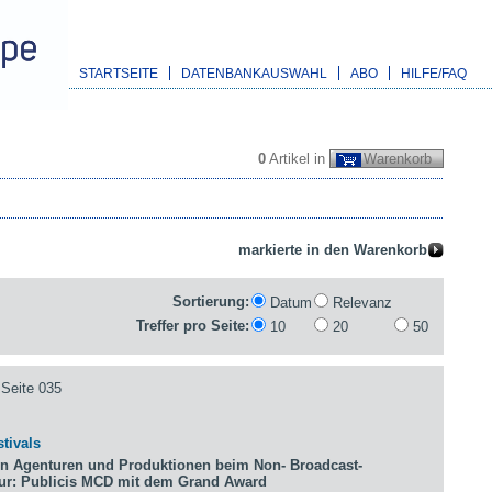
STARTSEITE
DATENBANKAUSWAHL
ABO
HILFE/FAQ
0
Artikel in
Warenkorb
Sortierung:
Datum
Relevanz
Treffer pro Seite:
10
20
50
Seite 035
tivals
n Agenturen und Produktionen beim Non- Broadcast-
tur: Publicis MCD mit dem Grand Award