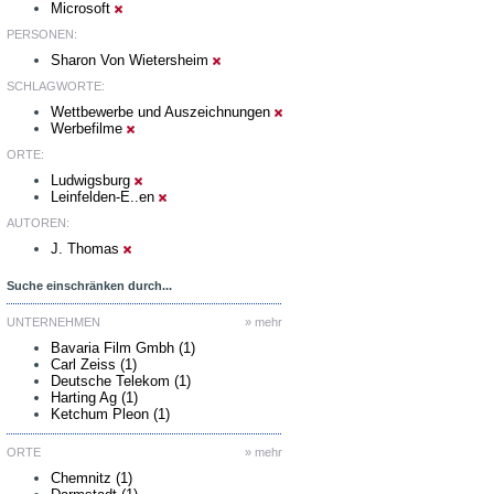
Microsoft
PERSONEN:
Sharon Von Wietersheim
SCHLAGWORTE:
Wettbewerbe und Auszeichnungen
Werbefilme
ORTE:
Ludwigsburg
Leinfelden-E..en
AUTOREN:
J. Thomas
Suche einschränken durch...
UNTERNEHMEN
» mehr
Bavaria Film Gmbh (1)
Carl Zeiss (1)
Deutsche Telekom (1)
Harting Ag (1)
Ketchum Pleon (1)
ORTE
» mehr
Chemnitz (1)