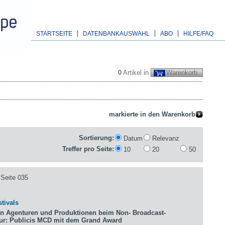
STARTSEITE
DATENBANKAUSWAHL
ABO
HILFE/FAQ
0
Artikel in
Warenkorb
Sortierung:
Datum
Relevanz
Treffer pro Seite:
10
20
50
Seite 035
tivals
n Agenturen und Produktionen beim Non- Broadcast-
tur: Publicis MCD mit dem Grand Award