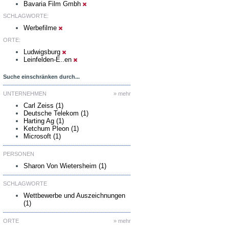
Bavaria Film Gmbh
SCHLAGWORTE:
Werbefilme
ORTE:
Ludwigsburg
Leinfelden-E..en
Suche einschränken durch...
UNTERNEHMEN
» mehr
Carl Zeiss (1)
Deutsche Telekom (1)
Harting Ag (1)
Ketchum Pleon (1)
Microsoft (1)
PERSONEN
Sharon Von Wietersheim (1)
SCHLAGWORTE
Wettbewerbe und Auszeichnungen
(1)
ORTE
» mehr