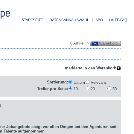
STARTSEITE
DATENBANKAUSWAHL
ABO
HILFE/FAQ
0
Artikel in
Warenkorb
Sortierung:
Datum
Relevanz
Treffer pro Seite:
10
20
50
4
er Jobangebote steigt vor allen Dingen bei den Agenturen seit
um Talente aufgenommen