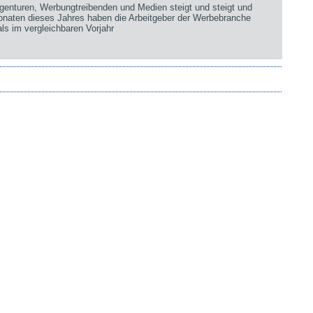
genturen, Werbungtreibenden und Medien steigt und steigt und
Monaten dieses Jahres haben die Arbeitgeber der Werbebranche
ls im vergleichbaren Vorjahr