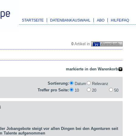
STARTSEITE
DATENBANKAUSWAHL
ABO
HILFE/FAQ
0
Artikel in
Warenkorb
Sortierung:
Datum
Relevanz
Treffer pro Seite:
10
20
50
4
er Jobangebote steigt vor allen Dingen bei den Agenturen seit
um Talente aufgenommen