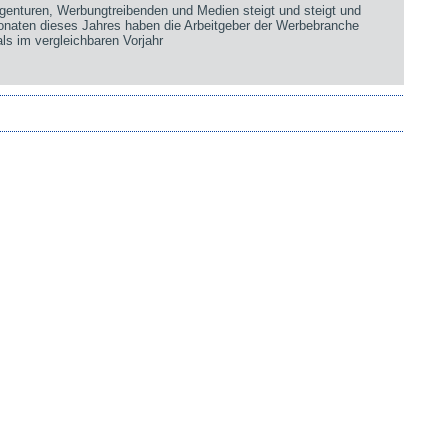
genturen, Werbungtreibenden und Medien steigt und steigt und
Monaten dieses Jahres haben die Arbeitgeber der Werbebranche
ls im vergleichbaren Vorjahr