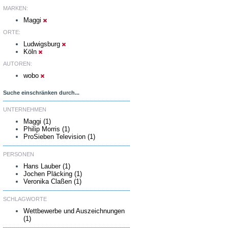
MARKEN:
Maggi
ORTE:
Ludwigsburg
Köln
AUTOREN:
wobo
Suche einschränken durch...
UNTERNEHMEN
Maggi (1)
Philip Morris (1)
ProSieben Television (1)
PERSONEN
Hans Lauber (1)
Jochen Pläcking (1)
Veronika Claßen (1)
SCHLAGWORTE
Wettbewerbe und Auszeichnungen
(1)