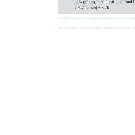
Ludwigsburg, realisieren beim sie
[705 Zeichen]
€ 5,75