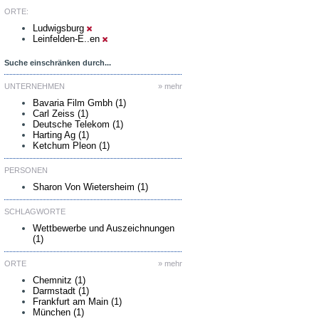
ORTE:
Ludwigsburg
Leinfelden-E..en
Suche einschränken durch...
UNTERNEHMEN
» mehr
Bavaria Film Gmbh (1)
Carl Zeiss (1)
Deutsche Telekom (1)
Harting Ag (1)
Ketchum Pleon (1)
PERSONEN
Sharon Von Wietersheim (1)
SCHLAGWORTE
Wettbewerbe und Auszeichnungen
(1)
ORTE
» mehr
Chemnitz (1)
Darmstadt (1)
Frankfurt am Main (1)
München (1)