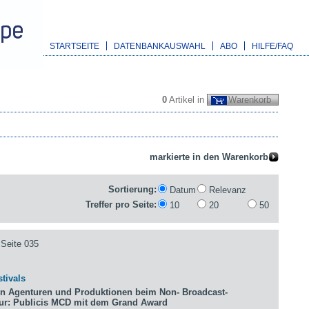
STARTSEITE
DATENBANKAUSWAHL
ABO
HILFE/FAQ
0
Artikel in
Warenkorb
Sortierung:
Datum
Relevanz
Treffer pro Seite:
10
20
50
Seite 035
tivals
n Agenturen und Produktionen beim Non- Broadcast-
tur: Publicis MCD mit dem Grand Award