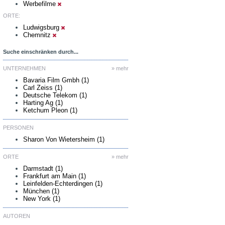
Werbefilme
ORTE:
Ludwigsburg
Chemnitz
Suche einschränken durch...
UNTERNEHMEN
» mehr
Bavaria Film Gmbh (1)
Carl Zeiss (1)
Deutsche Telekom (1)
Harting Ag (1)
Ketchum Pleon (1)
PERSONEN
Sharon Von Wietersheim (1)
ORTE
» mehr
Darmstadt (1)
Frankfurt am Main (1)
Leinfelden-Echterdingen (1)
München (1)
New York (1)
AUTOREN