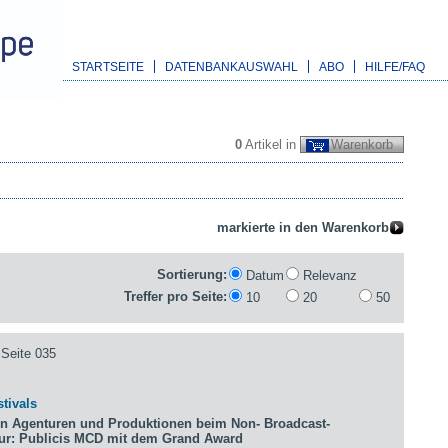
STARTSEITE
DATENBANKAUSWAHL
ABO
HILFE/FAQ
0
Artikel in
Warenkorb
Sortierung:
Datum
Relevanz
Treffer pro Seite:
10
20
50
Seite 035
tivals
n Agenturen und Produktionen beim Non- Broadcast-
tur: Publicis MCD mit dem Grand Award