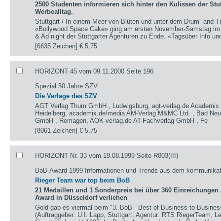
2500 Studenten informieren sich hinter den Kulissen der Stu
Werbealltag.
Stuttgart / In einem Meer von Blüten und unter dem Drum- and T
«Bollywood Space Cake» ging am ersten November-Samstag im 
& Ad night der Stuttgarter Agenturen zu Ende. «Tagsüber Info u
[6635 Zeichen]
€ 5,75
HORIZONT 45 vom 09.11.2000 Seite 196
Spezial 50 Jahre SZV
Die Verlage des SZV
AGT Verlag Thum GmbH , Ludwigsburg, agt-verlag.de Academix 
Heidelberg, academix.de/media AM-Verlag M&MC Ltd. , Bad Neue
GmbH , Remagen, AOK-verlag.de AT-Fachverlag GmbH , Fe
[8061 Zeichen]
€ 5,75
HORIZONT Nr. 33 vom 19.08.1999 Seite R003(III)
BoB-Award 1999 Informationen und Trends aus dem kommunikat
Rieger Team war top beim BoB
21 Medaillen und 1 Sonderpreis bei über 360 Einreichungen 
Award in Düsseldorf verliehen
Gold gab es viermal beim "3. BoB - Best of Business-to-Busine
(Auftraggeber: U.I. Lapp, Stuttgart; Agentur: RTS RiegerTeam, Le