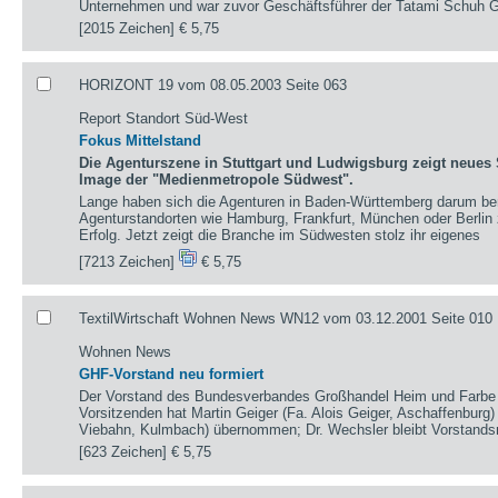
Unternehmen und war zuvor Geschäftsführer der Tatami Schuh
[2015 Zeichen]
€ 5,75
HORIZONT 19 vom 08.05.2003 Seite 063
Report Standort Süd-West
Fokus Mittelstand
Die Agenturszene in Stuttgart und Ludwigsburg zeigt neues 
Image der "Medienmetropole Südwest".
Lange haben sich die Agenturen in Baden-Württemberg darum be
Agenturstandorten wie Hamburg, Frankfurt, München oder Berlin 
Erfolg. Jetzt zeigt die Branche im Südwesten stolz ihr eigenes
[7213 Zeichen]
€ 5,75
TextilWirtschaft Wohnen News WN12 vom 03.12.2001 Seite 010
Wohnen News
GHF-Vorstand neu formiert
Der Vorstand des Bundesverbandes Großhandel Heim und Farbe h
Vorsitzenden hat Martin Geiger (Fa. Alois Geiger, Aschaffenbur
Viebahn, Kulmbach) übernommen; Dr. Wechsler bleibt Vorstands
[623 Zeichen]
€ 5,75