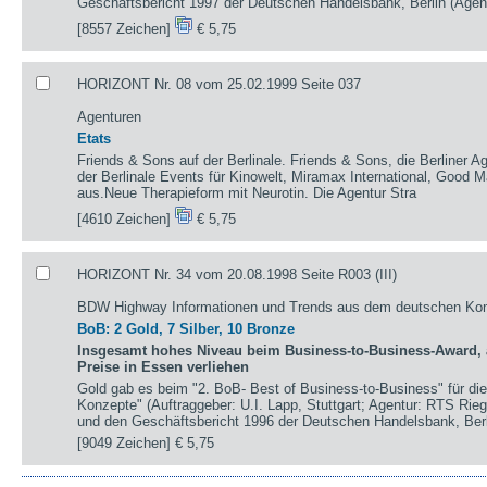
Geschäftsbericht 1997 der Deutschen Handelsbank, Berlin (Agen
[8557 Zeichen]
€ 5,75
HORIZONT Nr. 08 vom 25.02.1999 Seite 037
Agenturen
Etats
Friends & Sons auf der Berlinale. Friends & Sons, die Berliner Ag
der Berlinale Events für Kinowelt, Miramax International, Good 
aus.Neue Therapieform mit Neurotin. Die Agentur Stra
[4610 Zeichen]
€ 5,75
HORIZONT Nr. 34 vom 20.08.1998 Seite R003 (III)
BDW Highway Informationen und Trends aus dem deutschen Ko
BoB: 2 Gold, 7 Silber, 10 Bronze
Insgesamt hohes Niveau beim Business-to-Business-Award, a
Preise in Essen verliehen
Gold gab es beim "2. BoB- Best of Business-to-Business" für di
Konzepte" (Auftraggeber: U.I. Lapp, Stuttgart; Agentur: RTS Rie
und den Geschäftsbericht 1996 der Deutschen Handelsbank, Ber
[9049 Zeichen]
€ 5,75