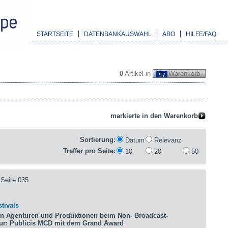
STARTSEITE
DATENBANKAUSWAHL
ABO
HILFE/FAQ
0
Artikel in
Warenkorb
Sortierung:
Datum
Relevanz
Treffer pro Seite:
10
20
50
Seite 035
tivals
n Agenturen und Produktionen beim Non- Broadcast-
tur: Publicis MCD mit dem Grand Award