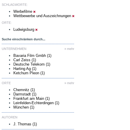
SCHLAGWORTE:
Werbefilme
Wettbewerbe und Auszeichnungen
ORTE:
Ludwigsburg
Suche einschränken durch...
UNTERNEHMEN
» mehr
Bavaria Film Gmbh (1)
Carl Zeiss (1)
Deutsche Telekom (1)
Harting Ag (1)
Ketchum Pleon (1)
ORTE
» mehr
Chemnitz (1)
Darmstadt (1)
Frankfurt am Main (1)
Leinfelden-Echterdingen (1)
München (1)
AUTOREN
J. Thomas (1)