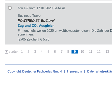
fvw 1-2 vom 17.01.2020 Seite 41
Business Travel
POWERED BY BizTravel
Zug und CO₂-Ausgleich
Firmenchefs wollen 2020 umweltbewusster reisen. Die Zahl der Die
zunehmen.
[2705 Zeichen]
€ 5,75
zurück
1
2
3
4
5
6
7
8
9
10
11
12
13
Copyright: Deutscher Fachverlag GmbH
Impressum
Datenschutzerklä