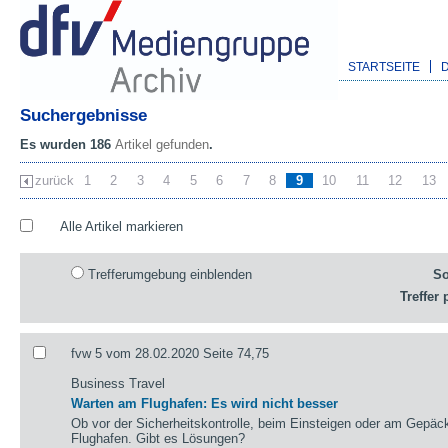
STARTSEITE
Suchergebnisse
Es wurden 186
Artikel gefunden
.
zurück
1
2
3
4
5
6
7
8
9
10
11
12
13
Alle Artikel markieren
Trefferumgebung einblenden
So
Treffer 
fvw 5 vom 28.02.2020 Seite 74,75
Business Travel
Warten am Flughafen: Es wird nicht besser
Ob vor der Sicherheitskontrolle, beim Einsteigen oder am Gepä
Flughafen. Gibt es Lösungen?