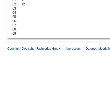
01
11
02
12
03
04
05
06
07
08
09
Copyright: Deutscher Fachverlag GmbH
Impressum
Datenschutzerklä