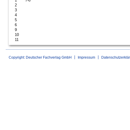
1
7-8
2
3
4
5
6
9
10
11
Copyright: Deutscher Fachverlag GmbH
Impressum
Datenschutzerklä