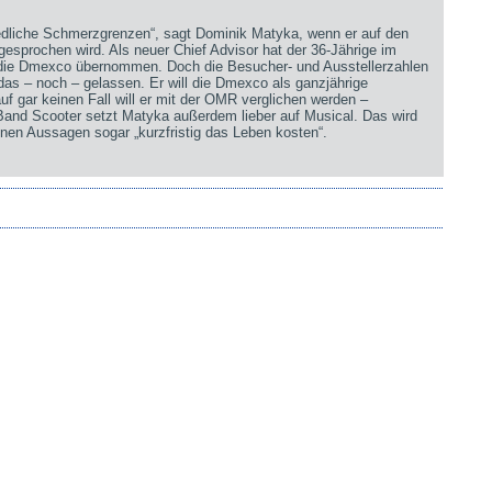
iedliche Schmerzgrenzen“, sagt Dominik Matyka, wenn er auf den
sprochen wird. Als neuer Chief Advisor hat der 36-Jährige im
 die Dmexco übernommen. Doch die Besucher- und Ausstellerzahlen
 das – noch – gelassen. Er will die Dmexco als ganzjährige
uf gar keinen Fall will er mit der OMR verglichen werden –
 Band Scooter setzt Matyka außerdem lieber auf Musical. Das wird
nen Aussagen sogar „kurzfristig das Leben kosten“.