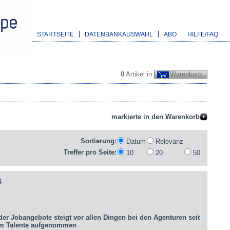
STARTSEITE
DATENBANKAUSWAHL
ABO
HILFE/FAQ
0
Artikel in
Warenkorb
Sortierung:
Datum
Relevanz
Treffer pro Seite:
10
20
50
4
er Jobangebote steigt vor allen Dingen bei den Agenturen seit
um Talente aufgenommen