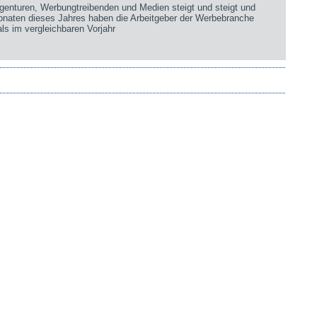
genturen, Werbungtreibenden und Medien steigt und steigt und
Monaten dieses Jahres haben die Arbeitgeber der Werbebranche
ls im vergleichbaren Vorjahr