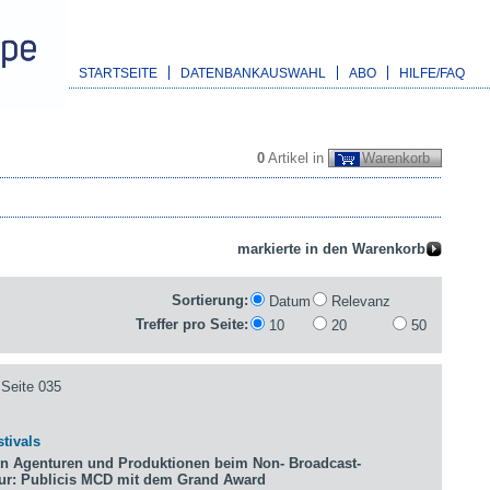
STARTSEITE
DATENBANKAUSWAHL
ABO
HILFE/FAQ
0
Artikel in
Warenkorb
Sortierung:
Datum
Relevanz
Treffer pro Seite:
10
20
50
Seite 035
tivals
n Agenturen und Produktionen beim Non- Broadcast-
tur: Publicis MCD mit dem Grand Award