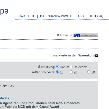
STARTSEITE
DATENBANKAUSWAHL
ABO
HILFE/FAQ
0
Artikel in
Warenkorb
Sortierung:
Datum
Relevanz
Treffer pro Seite:
10
20
50
Seite 035
tivals
n Agenturen und Produktionen beim Non- Broadcast-
tur: Publicis MCD mit dem Grand Award