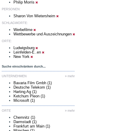
Philip Morris
PERSONEN:
Sharon Von Wietersheim
SCHLAGWORTE:
Werbefilme
Wettbewerbe und Auszeichnungen
ORTE:
Ludwigsburg
Leinfelden-E..en
New York
Suche einschränken durch...
UNTERNEHMEN
» mehr
Bavaria Film Gmbh (1)
Deutsche Telekom (1)
Harting Ag (1)
Ketchum Pleon (1)
Microsoft (1)
ORTE
» mehr
Chemnitz (1)
Darmstadt (1)
Frankfurt am Main (1)
München (1)