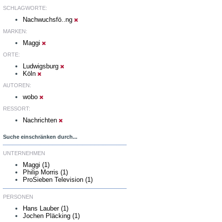
SCHLAGWORTE:
Nachwuchsfö..ng
MARKEN:
Maggi
ORTE:
Ludwigsburg
Köln
AUTOREN:
wobo
RESSORT:
Nachrichten
Suche einschränken durch...
UNTERNEHMEN
Maggi (1)
Philip Morris (1)
ProSieben Television (1)
PERSONEN
Hans Lauber (1)
Jochen Pläcking (1)