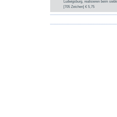
Ludwigsburg, realisieren beim sie
[705 Zeichen]
€ 5,75